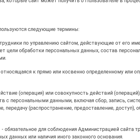
а, которые сайт может получить о Пользователе в проце
спользуются следующие термины:
отрудники по управлению сайтом, действующие от его име
ет цели обработки персональных данных, состав персона
ми.
, относящаяся к прямо или косвенно определенному или 
действие (операция) или совокупность действий (операци
тв с персональными данными, включая сбор, запись, сист
е, передачу (распространение, предоставление, доступ), о
» - обязательное для соблюдения Администрацией сайта т
ых данных или наличия иного законного основания.