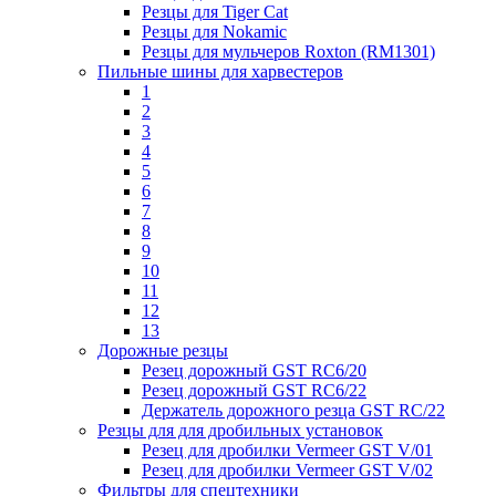
Резцы для Tiger Cat
Резцы для Nokamic
Резцы для мульчеров Roxton (RM1301)
Пильные шины для харвестеров
1
2
3
4
5
6
7
8
9
10
11
12
13
Дорожные резцы
Резец дорожный GST RC6/20
Резец дорожный GST RC6/22
Держатель дорожного резца GST RC/22
Резцы для для дробильных установок
Резец для дробилки Vermeer GST V/01
Резец для дробилки Vermeer GST V/02
Фильтры для спецтехники