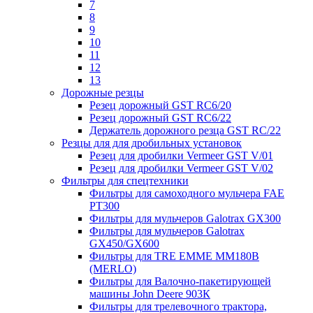
7
8
9
10
11
12
13
Дорожные резцы
Резец дорожный GST RC6/20
Резец дорожный GST RC6/22
Держатель дорожного резца GST RC/22
Резцы для для дробильных установок
Резец для дробилки Vermeer GST V/01
Резец для дробилки Vermeer GST V/02
Фильтры для спецтехники
Фильтры для самоходного мульчера FAE
PT300
Фильтры для мульчеров Galotrax GX300
Фильтры для мульчеров Galotrax
GX450/GX600
Фильтры для TRE EMME MM180B
(MERLO)
Фильтры для Валочно-пакетирующей
машины John Deere 903К
Фильтры для трелевочного трактора,