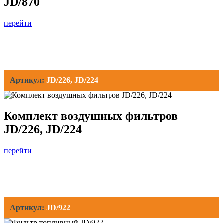
JD/870
перейти
Артикул:
JD/226, JD/224
Комплект воздушных фильтров
JD/226, JD/224
перейти
Артикул:
JD/922