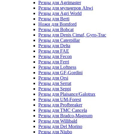
Резцы для Agrimaster
Резцы для мульчеров Ahwi
Резцы для Agri World
Резцы для Berti
Ножи для Bomford
Резцы для Bobcat
Резцы для Denis Cimaf, Gyro-Trac
Резцы для Caterpillar
Резцы для Delta
Резцы для FAE
Резцы для Fecon
Резцы для Ferri
Резцы для Loftness
Резцы для GF-Gordini
Резцы для Orsi
Резцы для Serrat
Резцы для Seppi
Резцы для Plaisance/Galotrax
Резцы для UM-Forest
Резцы для Profbreaker
Резцы для TMC Cancela
Резцы для Bradco-Magnum
Резцы для Willibald
Резцы для Del Morino
Резцы для Niubo