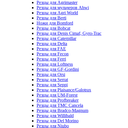
Резцы для Agrimaster
Резцы для мульчеров Ahwi
Резцы для Agri World
Резцы для Berti
Ножи для Bomford
Резцы для Bobcat
Резцы для Denis Cimaf, Gyro-Trac
Резцы для Caterpillar
Резцы для Delta
Резцы для FAE
Резцы для Fecon
Резцы для Ferri
Резцы для Loftness
Резцы для GF-Gordini
Резцы для Orsi
Резцы для Serrat
Резцы для Seppi
Резцы для Plaisance/Galotrax
Резцы для UM-Forest
Резцы для Profbreaker
Резцы для TMC Cancela
Резцы для Bradco-Magnum
Резцы для Willibald
Резцы для Del Morino
Резцы для Niubo