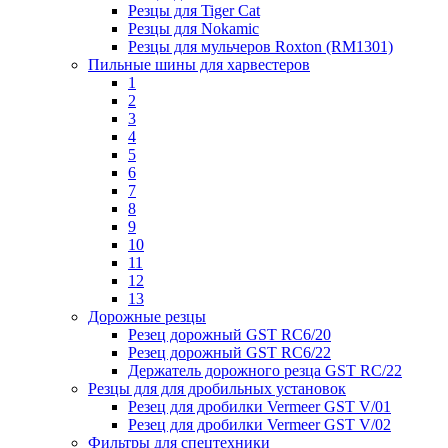
Резцы для Tiger Cat
Резцы для Nokamic
Резцы для мульчеров Roxton (RM1301)
Пильные шины для харвестеров
1
2
3
4
5
6
7
8
9
10
11
12
13
Дорожные резцы
Резец дорожный GST RC6/20
Резец дорожный GST RC6/22
Держатель дорожного резца GST RC/22
Резцы для для дробильных установок
Резец для дробилки Vermeer GST V/01
Резец для дробилки Vermeer GST V/02
Фильтры для спецтехники