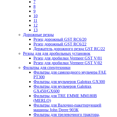
7
8
9
10
11
12
13
Дорожные резцы
Резец дорожный GST RC6/20
Резец дорожный GST RC6/22
Держатель дорожного резца GST RC/22
Резцы для для дробильных установок
Резец для дробилки Vermeer GST V/01
Резец для дробилки Vermeer GST V/02
Фильтры для спецтехники
Фильтры для самоходного мульчера FAE
PT300
Фильтры для мульчеров Galotrax GX300
Фильтры для мульчеров Galotrax
GX450/GX600
Фильтры для TRE EMME MM180B
(MERLO)
Фильтры для Валочно-пакетирующей
машины John Deere 903К
Фильтры для трелевочного трактора,