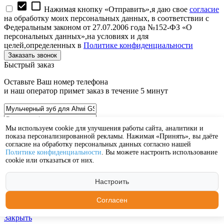
check_box
check_box_outline_blank
Нажимая кнопку «Отправить»,я даю свое
согласие
на обработку моих персональных данных, в соответствии с
Федеральным законом от 27.07.2006 года №152-ФЗ «О
персональных данных»,на условиях и для
целей,определенных в
Политике конфиденциальности
Быстрый заказ
Оставьте Ваш номер телефона
и наш оператор примет заказ в течение 5 минут
Мы используем cookie для улучшения работы сайта, аналитики и
показа персонализированной рекламы. Нажимая «Принять», вы даёте
согласие на обработку персональных данных согласно нашей
check_box
check_box_outline_blank
Политике конфиденциальности
. Вы можете настроить использование
Нажимая кнопку «Отправить»,я даю свое
согласие
cookie или отказаться от них.
на обработку моих персональных данных, в соответствии с
Федеральным законом от 27.07.2006 года №152-ФЗ «О
персональных данных»,на условиях и для
Настроить
целей,определенных в
Политике конфиденциальности
Согласен
Закрыть