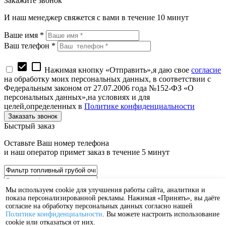
Закажите звонок
И наш менеджер свяжется с вами в течение 10 минут
Ваше имя *
Ваш телефон *
check_box
check_box_outline_blank
Нажимая кнопку «Отправить»,я даю свое
согласие
на обработку моих персональных данных, в соответствии с
Федеральным законом от 27.07.2006 года №152-ФЗ «О
персональных данных»,на условиях и для
целей,определенных в
Политике конфиденциальности
Быстрый заказ
Оставьте Ваш номер телефона
и наш оператор примет заказ в течение 5 минут
Мы используем cookie для улучшения работы сайта, аналитики и
показа персонализированной рекламы. Нажимая «Принять», вы даёте
согласие на обработку персональных данных согласно нашей
check_box
check_box_outline_blank
Политике конфиденциальности
. Вы можете настроить использование
Нажимая кнопку «Отправить»,я даю свое
согласие
cookie или отказаться от них.
на обработку моих персональных данных, в соответствии с