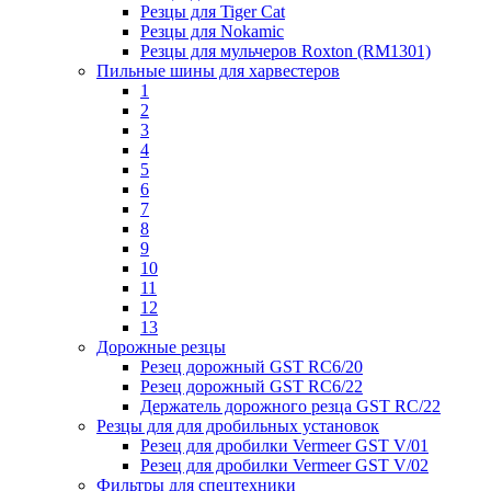
Резцы для Tiger Cat
Резцы для Nokamic
Резцы для мульчеров Roxton (RM1301)
Пильные шины для харвестеров
1
2
3
4
5
6
7
8
9
10
11
12
13
Дорожные резцы
Резец дорожный GST RC6/20
Резец дорожный GST RC6/22
Держатель дорожного резца GST RC/22
Резцы для для дробильных установок
Резец для дробилки Vermeer GST V/01
Резец для дробилки Vermeer GST V/02
Фильтры для спецтехники