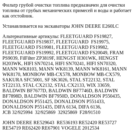
Фильтр грубой очистки топлива предназначен для очистки
топлива от грубых механических примесей и воды и работает
как отстойник.
Устанавливается на экскаваторы JOHN DEERE E260LC
Альтернативные артикулы: FLEETGUARD FS19827,
FLEETGUARD FS19837, FLEETGUARD FS19975,
FLEETGUARD FS19981, FLEETGUARD FS19982,
FLEETGUARD FS19992, FLEETGUARD FS20049, FRAM
PS9039, FilFilter ZP3819F, HENGST H301WK, HENGST
H203WK, HIFI SN70214, HIFI SN70241, HIFI SN70320,
MANN WK8103, MANN WK8139, MANN WK8161, MANN
WK8170, MONBOW MB-CX578, MONBOW MB-CX579,
SAKURA SFC5001, SF SK3026, STAL ST22132, STAL
ST22133, STAL CX2132, STAL CX2133, WIX 33659,
BALDWIN BF7677D, BALDWIN BF7746D, BALDWIN
BF7898D, BALDWIN BF7950D, DONALDSON P550435,
DONALDSON P551425, DONALDSON P551433,
DONALDSON P551435, DIFA 6134, DIFA 6136,
JCB 32/925994 32/925869 32925869 F28/91510
JOHN DEERE RE529643 RE536193 RE52420 RE53727
RE54719 RE62420 RE67901 VOGELE 2012534