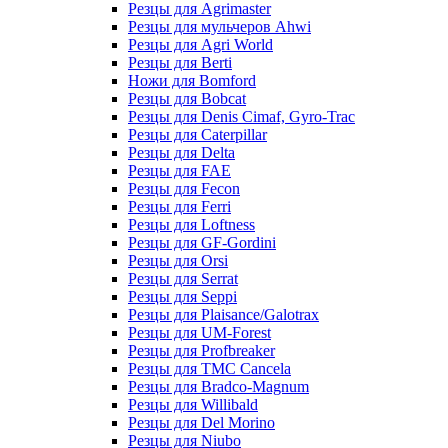
Резцы для Agrimaster
Резцы для мульчеров Ahwi
Резцы для Agri World
Резцы для Berti
Ножи для Bomford
Резцы для Bobcat
Резцы для Denis Cimaf, Gyro-Trac
Резцы для Caterpillar
Резцы для Delta
Резцы для FAE
Резцы для Fecon
Резцы для Ferri
Резцы для Loftness
Резцы для GF-Gordini
Резцы для Orsi
Резцы для Serrat
Резцы для Seppi
Резцы для Plaisance/Galotrax
Резцы для UM-Forest
Резцы для Profbreaker
Резцы для TMC Cancela
Резцы для Bradco-Magnum
Резцы для Willibald
Резцы для Del Morino
Резцы для Niubo