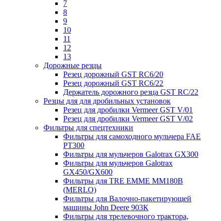
7
8
9
10
11
12
13
Дорожные резцы
Резец дорожный GST RC6/20
Резец дорожный GST RC6/22
Держатель дорожного резца GST RC/22
Резцы для для дробильных установок
Резец для дробилки Vermeer GST V/01
Резец для дробилки Vermeer GST V/02
Фильтры для спецтехники
Фильтры для самоходного мульчера FAE
PT300
Фильтры для мульчеров Galotrax GX300
Фильтры для мульчеров Galotrax
GX450/GX600
Фильтры для TRE EMME MM180B
(MERLO)
Фильтры для Валочно-пакетирующей
машины John Deere 903К
Фильтры для трелевочного трактора,